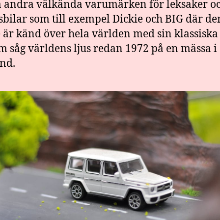
 andra välkända varumärken för leksaker o
sbilar som till exempel Dickie och BIG där de
 är känd över hela världen med sin klassisk
m såg världens ljus redan 1972 på en mässa i
nd.