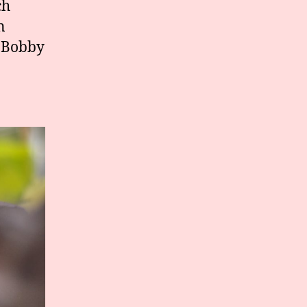
ch
n
a Bobby