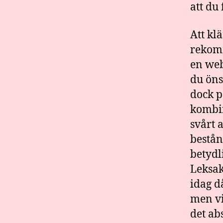
att du 
Att kl
rekomm
en web
du öns
dock p
kombin
svårt a
bestån
betydl
Leksak
idag d
men vi
det ab