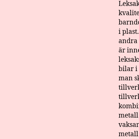
Leksak
kvalit
barndo
i plast
andra 
är inn
leksak
bilar 
man sk
tillve
tillver
kombin
metall
vaksam
metall