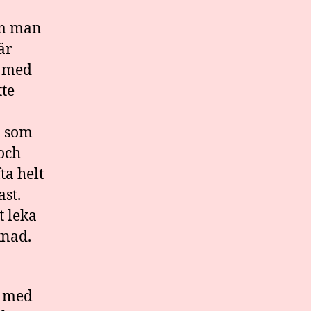
om man
är
r med
tte
n som
 och
ta helt
ast.
t leka
knad.
s med