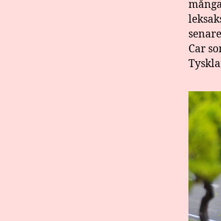
många
leksak
senare
Car so
Tyskla