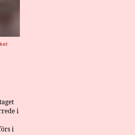
rket
taget
rrede i
-
örs i