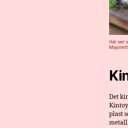
Här ser 
Majorett
Ki
Det ki
Kintoy
plast 
metall