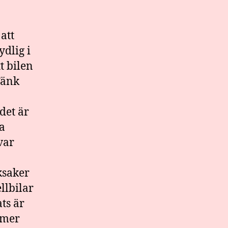
att
dlig i
t bilen
Tänk
det är
la
var
ksaker
llbilar
ts är
mmer