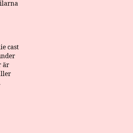
bilarna
ie cast
 under
r är
ller
.