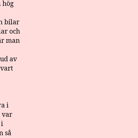
n hög
n bilar
ilar och
när man
bud av
 vart
a i
å var
i
n så