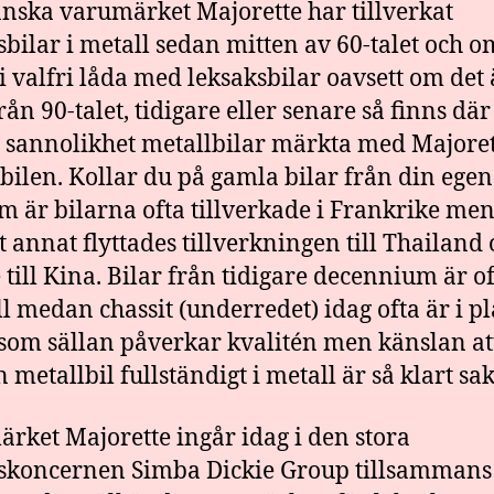
anska varumärket Majorette har tillverkat
sbilar i metall sedan mitten av 60-talet och 
 i valfri låda med leksaksbilar oavsett om det 
från 90-talet, tidigare eller senare så finns dä
a sannolikhet metallbilar märkta med Majore
bilen. Kollar du på gamla bilar från din egen
 är bilarna ofta tillverkade i Frankrike me
 annat flyttades tillverkningen till Thailand
 till Kina. Bilar från tidigare decennium är of
ll medan chassit (underredet) idag ofta är i pl
som sällan påverkar kvalitén men känslan at
 metallbil fullständigt i metall är så klart sa
rket Majorette ingår idag i den stora
skoncernen Simba Dickie Group tillsamman