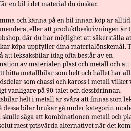
får en bil i det material du önskar.
ämma och känna på en bil innan köp är alltid 
endera, eller att produktbeskrivningen är ty
bshop, där du har möjlighet att säkerställa at
kar köpa uppfyller dina materialönskemål. 
å att leksaksbilar idag ofta består av en
ation av materialen plast och metall och att 
tt hitta metallbilar som helt och hållet har al
dsdelar som chassi och kaross i metall vilket 
igt vanligare på 90-talet och dessförinnan.
sbilar helt i metall är svåra att finnas som le
å dessa bilar brukar gå under kategorin mode
 skulle säga att kombinationen metall och pla
solut mest prisvärda alternativet när det ko