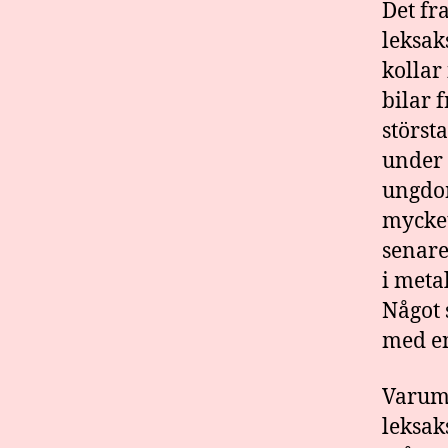
Det fr
leksak
kollar
bilar 
störst
under 
ungdom
mycket
senare
i meta
Något 
med en
Varumä
leksak