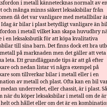
sfordon i metall kännetecknas normalt av e
et och många minns säkert leksaksbilar från
men då det var vanligare med metallbilar ä
. Idag är bilar i plast betydligt vanligare än b
fordon i metall vilket kan skapa huvudbry 
e i en leksaksbutik för att köpa kvalitativa
sbilar till sina barn. Det finns dock ett bra ut
i metall på marknaden men det gäller att veta
a leta. Ett grundläggande tips är att gå efter
rkare och nedan listar vi några exempel på
kare som tillverkar bilar i metall eller i en
ation av metall och plast. Ofta kan en bil var
 medan underredet, eller chassit, är i plast. S
 när du köper leksaksbilar i metall om de är 
 helt och hållet eller om det är en kombinatio