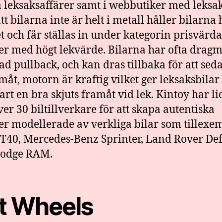
leksaksaffärer samt i webbutiker med leksak
tt bilarna inte är helt i metall håller bilarna
ét och får ställas in under kategorin prisvärda
er med högt lekvärde. Bilarna har ofta dragm
lad pullback, och kan dras tillbaka för att sed
amåt, motorn är kraftig vilket ger leksaksbilar
rt en bra skjuts framåt vid lek. Kintoy har li
er 30 biltillverkare för att skapa autentiska
er modellerade av verkliga bilar som tillexe
T40, Mercedes-Benz Sprinter, Land Rover De
Dodge RAM.
t Wheels