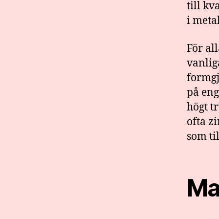
till kv
i metal
För al
vanlig
formgj
på eng
högt t
ofta z
som ti
Ma