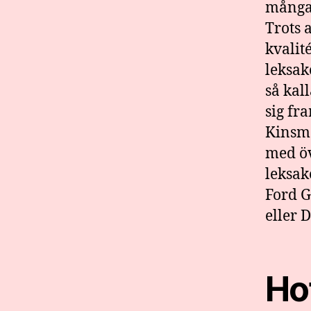
många 
Trots a
kvalit
leksak
så kal
sig fr
Kinsma
med öv
leksak
Ford G
eller 
Ho