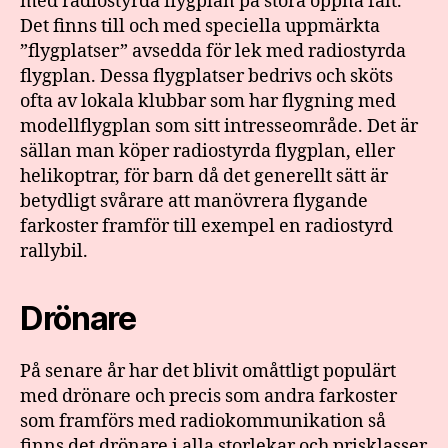
med radiostyrda flygplan på stora öppna fält.
Det finns till och med speciella uppmärkta
”flygplatser” avsedda för lek med radiostyrda
flygplan. Dessa flygplatser bedrivs och sköts
ofta av lokala klubbar som har flygning med
modellflygplan som sitt intresseområde. Det är
sällan man köper radiostyrda flygplan, eller
helikoptrar, för barn då det generellt sätt är
betydligt svårare att manövrera flygande
farkoster framför till exempel en radiostyrd
rallybil.
Drönare
På senare år har det blivit omåttligt populärt
med drönare och precis som andra farkoster
som framförs med radiokommunikation så
finns det drönare i alla storlekar och prisklasser