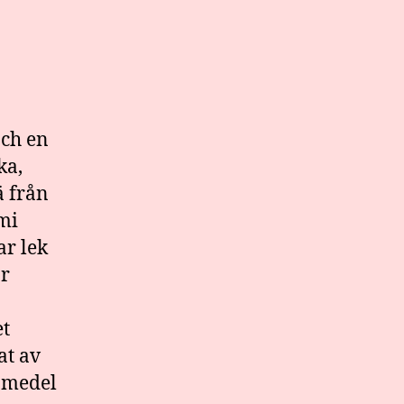
och en
ka,
ä från
mi
ar lek
ör
et
at av
t medel