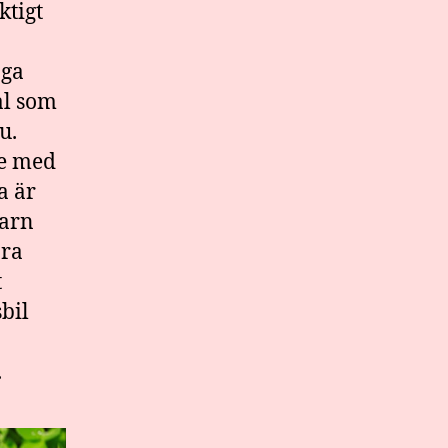
ktigt
nga
al som
u.
de med
a är
barn
bra
t
bil
.