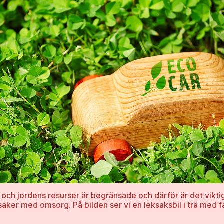
ö och jordens resurser är begränsade och därför är det viktig
ksaker med omsorg. På bilden ser vi en leksaksbil i trä med 