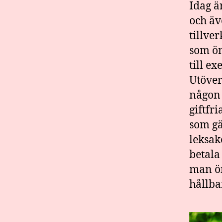
Idag ä
och äv
tillve
som ön
till e
Utöver
någon 
giftfr
som gä
leksak
betala
man ön
hållba