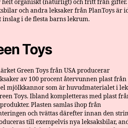
helt organiskt (naturligt) och fritt från gifter.
sbilar och andra leksaker från PlanToys är id
t inslag i de flesta barns lekrum.
een Toys
rket Green Toys från USA producerar
eksaker av 100 procent återvunnen plast från t
l mjölkkannor som är huvudmaterialet i le
reen Toys. Ibland kompletteras med plast frå
produkter. Plasten samlas ihop från
teringen och tvättas därefter innan den stri
oduceras till exempelvis nya leksaksbilar, an