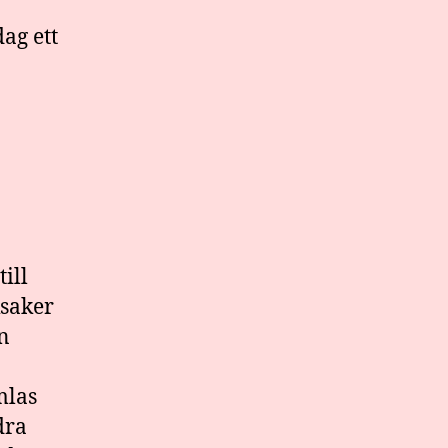
ag ett
ill
ksaker
n
mlas
dra