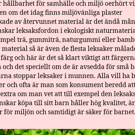
r hållbarhet för samhälle och miljö oerhört vi
en om det idag finns miljövänliga plaster
rkade av återvunnet material är det ändå må
skar leksaksfordon i ekologiskt naturmateri
xempel trä, gummiträ, naturgummi eller bamb
 material så är även de flesta leksaker måla
färg och här är det så klart viktigt att färgern
ia och det speciellt om de är avsedda för små 
rna stoppar leksaker i munnen. Alla vill ha 
er och ofta är man som konsument beredd at
 extra om man vet att till exempel den leksaks
skar köpa till sitt barn håller hög kvalitet, är
r för miljön och samtidigt är säker för barnet