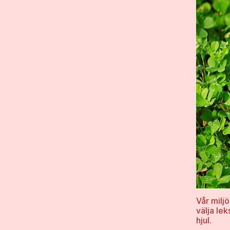
Vår milj
välja le
hjul.