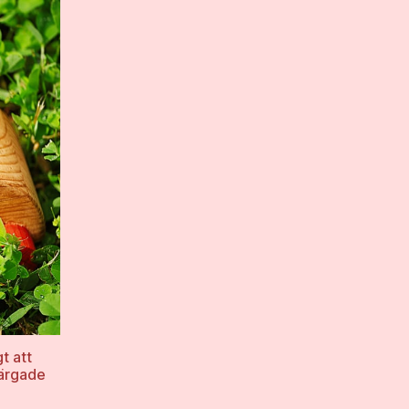
t att
färgade