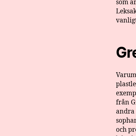
som är 
Leksak
vanlig
Gr
Varumä
plastl
exempe
från G
andra 
sophan
och pr