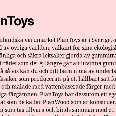
anToys
ailändska varumärket PlanToys är i Sverige, 
el av övriga världen, välkänt för sina ekologis
änliga och säkra leksaker gjorda av gummitr
rädet som det ej längre går att utvinna gum
På så vis kan du och ditt barn njuta av underb
ksaker som producerats på ett hållbart sätt f
 och målade med vattenbaserade färger med
iga färgämnen. PlanToys har dessutom ett eg
al som de kallar PlanWood som är konstruer
n som tas tillvara och binds samman med et