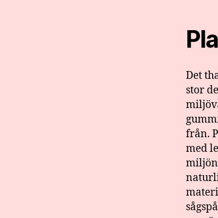
Pl
Det th
stor d
miljöv
gummit
från. 
med le
miljön
naturl
materi
sågspå